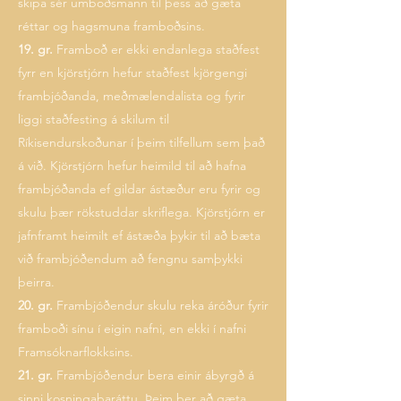
skipa sér umboðsmann til þess að gæta
réttar og hagsmuna framboðsins.
19. gr.
Framboð er ekki endanlega staðfest
fyrr en kjörstjórn hefur staðfest kjörgengi
frambjóðanda, meðmælendalista og fyrir
liggi staðfesting á skilum til
Ríkisendurskoðunar í þeim tilfellum sem það
á við. Kjörstjórn hefur heimild til að hafna
frambjóðanda ef gildar ástæður eru fyrir og
skulu þær rökstuddar skriflega. Kjörstjórn er
jafnframt heimilt ef ástæða þykir til að bæta
við frambjóðendum að fengnu samþykki
þeirra.
20. gr.
Frambjóðendur skulu reka áróður fyrir
framboði sínu í eigin nafni, en ekki í nafni
Framsóknarflokksins.
21. gr.
Frambjóðendur bera einir ábyrgð á
sinni kosningabaráttu. Þeim ber að gæta