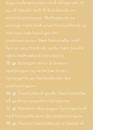
fylgja meðmælendalisti með að lágmarki 10
og að hámarki með 20 flokksbundnum
framsóknarmönnum. Meðmælandi má
einungis mæla með einum frambjóðanda og
skal hann hafa kosningarrétt í
póstkosningunni. Mæli flokksmaður með
fleiri en einu framboði, verður hann þá ekki
talinn meðmælandi neins þeirra.
15. gr.
Kjörstjórn vinnur úr þessum
upplýsingum og verða þær birtar í
kynningarriti um frambjóðendur fyrir
póstkosninguna.
16. gr.
Frambjóðandi greiðir hluta kostnaðar
við gerð kynningarefnis kjörstjórnar.
17. gr.
Kjörstjórn skipuleggur kynningarfundi
með frambjóðendum fyrir póstkosninguna.
18. gr.
Hverjum frambjóðenda er heimilt að