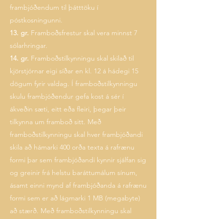
frambjóðendum til þátttöku í
póstkosningunni.
13. gr.
Framboðsfrestur skal vera minnst 7
sólarhringar.
14. gr.
Framboðstilkynningu skal skilað til
kjörstjórnar eigi síðar en kl. 12 á hádegi 15
dögum fyrir valdag. Í framboðstilkynningu
skulu frambjóðendur gefa kost á sér í
ákveðin sæti, eitt eða fleiri, þegar þeir
tilkynna um framboð sitt. Með
framboðstilkynningu skal hver frambjóðandi
skila að hámarki 400 orða texta á rafrænu
formi þar sem frambjóðandi kynnir sjálfan sig
og greinir frá helstu baráttumálum sínum,
ásamt einni mynd af frambjóðanda á rafrænu
formi sem er að lágmarki 1 MB (megabyte)
að stærð. Með framboðstilkynningu skal