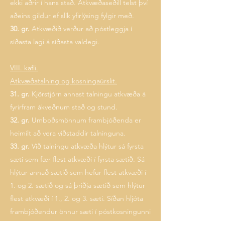
ekki aðrir í hans stað. Atkvæðaseðill telst því
aðeins gildur ef slík yfirlýsing fylgir með.
30. gr.
Atkvæðið verður að póstleggja í
síðasta lagi á síðasta valdegi.
VIII. kafli.
Atkvæðatalning og kosningaúrslit.
31. gr.
Kjörstjórn annast talningu atkvæða á
fyrirfram ákveðnum stað og stund.
32. gr.
Umboðsmönnum frambjóðenda er
heimilt að vera viðstaddir talninguna.
33. gr.
Við talningu atkvæða hlýtur sá fyrsta
sæti sem fær flest atkvæði í fyrsta sætið. Sá
hlýtur annað sætið sem hefur flest atkvæði í
1. og 2. sætið og sá þriðja sætið sem hlýtur
flest atkvæði í 1., 2. og 3. sæti. Síðan hljóta
frambjóðendur önnur sæti í póstkosningunni
með sama hætti. Hafi tveir eða fleiri hlotið