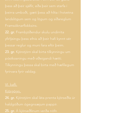
þess að þeir sjálfir, eða þeir sem starfa í
þeirra umboði, gæti þess að hlíta í hvívetna
landslögum sem og lögum og siðareglum
Framsóknarflokksins.
22. gr.
Frambjóðendur skulu undirrita
yfirlýsingu þess efnis að þeir hafi kynnt sér
þessar reglur og muni fara eftir þeim.
23. gr.
Kjörstjórn skal birta tilkynningu um
póstkosningu með viðeigandi hætti.
Tilkynningu þessa skal birta með hæfilegum
fyrirvara fyrir valdag.
VI. kafli.
Kjörgögn.
24. gr.
Kjörstjórn skal láta prenta kjörseðla úr
haldgóðum ógegnsæjum pappír.
25. gr.
Á kjörseðlinum verða nöfn