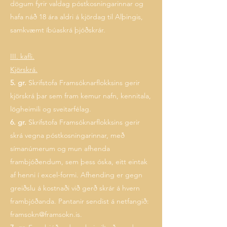
dögum fyrir valdag póstkosningarinnar og
hafa náð 18 ára aldri á kjördag til Alþingis,
samkvæmt íbúaskrá þjóðskrár.
III. kafli.
Kjörskrá.
5. gr.
Skrifstofa Framsóknarflokksins gerir
kjörskrá þar sem fram kemur nafn, kennitala,
lögheimili og sveitarfélag.
6. gr.
Skrifstofa Framsóknarflokksins gerir
skrá vegna póstkosningarinnar, með
símanúmerum og mun afhenda
frambjóðendum, sem þess óska, eitt eintak
af henni í excel-formi. Afhending er gegn
greiðslu á kostnaði við gerð skrár á hvern
frambjóðanda. Pantanir sendist á netfangið:
framsokn@framsokn.is
.