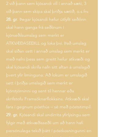
2 við þann sem kjósandi vill í annað sæti, 3
við þann sem skipa skal þriðja sætið, o.s.frv.
28. gr
. Þegar kjósandi hefur útfyllt seðilinn
skal hann ganga frá seðlinum í
kjörseðilsumslag sem merkt er
ATKVÆÐASEÐILL og loka því. Það umslag
skal síðan sett í annað umslag sem merkt er
með nafni þess sem greitt hefur atkvæði og
skal kjósandi skrifa nafn sitt aftan á umslagið
þvert yfir líminguna. Að lokum er umslagið
sett í þriðja umslagið sem merkt er
kjörstjórninni og sent til hennar eða
skrifstofu Framsóknarflokksins. Atkvæði skal
fara í gegnum pósthús – sé með póststimpil.
29. gr.
Kjósandi skal undirrita yfirlýsingu sem
fylgir með atkvæðisseðli um að hann hafi
persónulega tekið þátt í póstkosningunni en