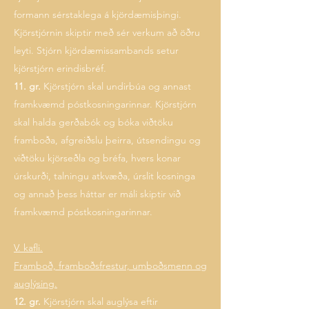
formann sérstaklega á kjördæmisþingi.
Kjörstjórnin skiptir með sér verkum að öðru
leyti. Stjórn kjördæmissambands setur
kjörstjórn erindisbréf.
11. gr.
Kjörstjórn skal undirbúa og annast
framkvæmd póstkosningarinnar. Kjörstjórn
skal halda gerðabók og bóka viðtöku
framboða, afgreiðslu þeirra, útsendingu og
viðtöku kjörseðla og bréfa, hvers konar
úrskurði, talningu atkvæða, úrslit kosninga
og annað þess háttar er máli skiptir við
framkvæmd póstkosningarinnar.
V. kafli.
Framboð, framboðsfrestur, umboðsmenn og
auglýsing.
12. gr.
Kjörstjórn skal auglýsa eftir