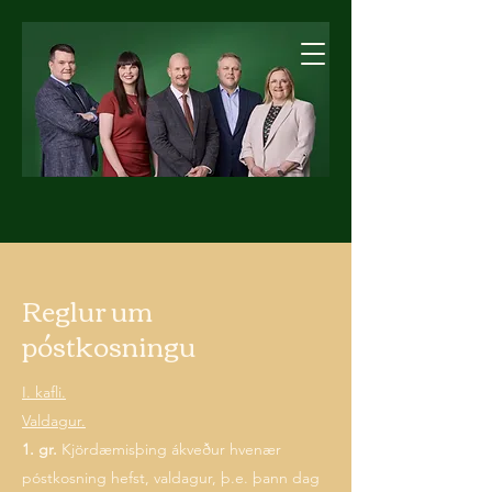
Framsókn í
Norðvesturkjördæmi
Reglur um
póstkosningu
I. kafli.
Valdagur.
1. gr.
Kjördæmisþing ákveður hvenær
póstkosning hefst, valdagur, þ.e. þann dag