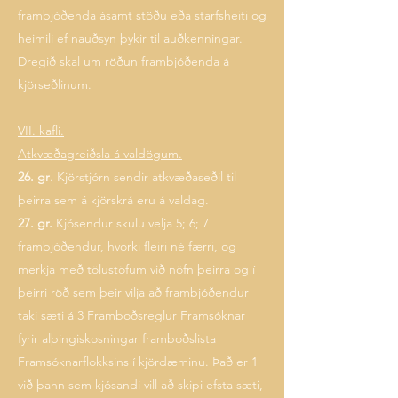
frambjóðenda ásamt stöðu eða starfsheiti og
heimili ef nauðsyn þykir til auðkenningar.
Dregið skal um röðun frambjóðenda á
kjörseðlinum.
VII. kafli.
Atkvæðagreiðsla á valdögum.
26. gr
. Kjörstjórn sendir atkvæðaseðil til
þeirra sem á kjörskrá eru á valdag.
27. gr.
Kjósendur skulu velja 5; 6; 7
frambjóðendur, hvorki fleiri né færri, og
merkja með tölustöfum við nöfn þeirra og í
þeirri röð sem þeir vilja að frambjóðendur
taki sæti á 3 Framboðsreglur Framsóknar
fyrir alþingiskosningar framboðslista
Framsóknarflokksins í kjördæminu. Það er 1
við þann sem kjósandi vill að skipi efsta sæti,