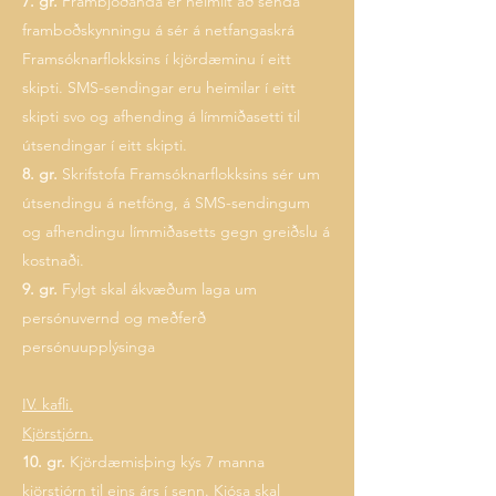
7. gr.
Frambjóðanda er heimilt að senda
framboðskynningu á sér á netfangaskrá
Framsóknarflokksins í kjördæminu í eitt
skipti. SMS-sendingar eru heimilar í eitt
skipti svo og afhending á límmiðasetti til
útsendingar í eitt skipti.
8. gr.
Skrifstofa Framsóknarflokksins sér um
útsendingu á netföng, á SMS-sendingum
og afhendingu límmiðasetts gegn greiðslu á
kostnaði.
9. gr.
Fylgt skal ákvæðum laga um
persónuvernd og meðferð
persónuupplýsinga
IV. kafli.
Kjörstjórn.
10. gr.
Kjördæmisþing kýs 7 manna
kjörstjórn til eins árs í senn. Kjósa skal