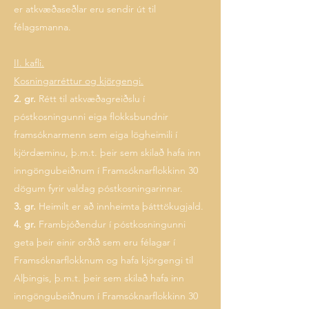
er atkvæðaseðlar eru sendir út til
félagsmanna.
II. kafli.
Kosningarréttur og kjörgengi.
2. gr.
Rétt til atkvæðagreiðslu í
póstkosningunni eiga flokksbundnir
framsóknarmenn sem eiga lögheimili í
kjördæminu, þ.m.t. þeir sem skilað hafa inn
inngöngubeiðnum í Framsóknarflokkinn 30
dögum fyrir valdag póstkosningarinnar.
3. gr.
Heimilt er að innheimta þátttökugjald.
4. gr.
Frambjóðendur í póstkosningunni
geta þeir einir orðið sem eru félagar í
Framsóknarflokknum og hafa kjörgengi til
Alþingis, þ.m.t. þeir sem skilað hafa inn
inngöngubeiðnum í Framsóknarflokkinn 30